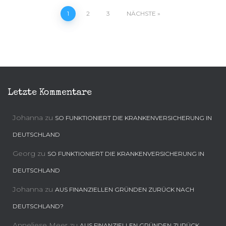
Beitragsnavigation
1
2
3
NÄCHSTE
Letzte Kommentare
Johanna
zu
SO FUNKTIONIERT DIE KRANKENVERSICHERUNG IN
DEUTSCHLAND
Georg
zu
SO FUNKTIONIERT DIE KRANKENVERSICHERUNG IN
DEUTSCHLAND
Johanna
zu
AUS FINANZIELLEN GRÜNDEN ZURÜCK NACH
DEUTSCHLAND?
Anneliese Meer
zu
AUS FINANZIELLEN GRÜNDEN ZURÜCK