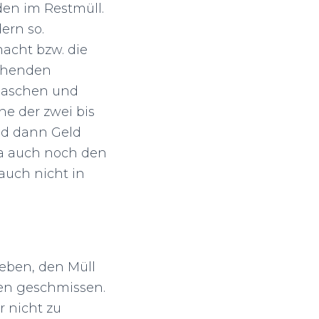
den im Restmüll.
ern so.
acht bzw. die
echenden
 Flaschen und
ne der zwei bis
nd dann Geld
ja auch noch den
auch nicht in
eben, den Müll
en geschmissen.
 nicht zu