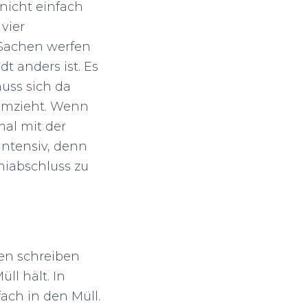
nicht einfach
 vier
 Sachen werfen
t anders ist. Es
uss sich da
umzieht. Wenn
al mit der
ntensiv, denn
niabschluss zu
ren schreiben
ll hält. In
ach in den Müll.