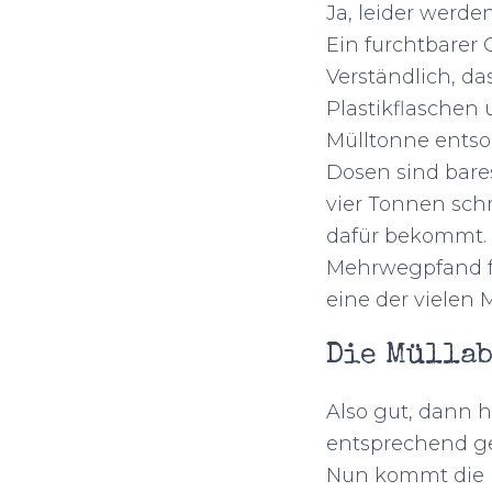
Ja, leider werde
Ein furchtbarer 
Verständlich, d
Plastikflaschen
Mülltonne entsor
Dosen sind bares
vier Tonnen sch
dafür bekommt. 
Mehrwegpfand fü
eine der vielen 
Die Mülla
Also gut, dann 
entsprechend ge
Nun kommt die n