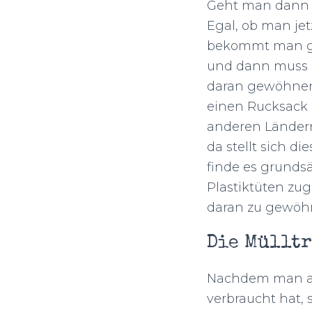
Geht man dann al
Egal, ob man jet
bekommt man gru
und dann muss m
daran gewöhnen,
einen Rucksack 
anderen Ländern
da stellt sich d
finde es grunds
Plastiktüten zug
daran zu gewöh
Die Müllt
Nachdem man al
verbraucht hat,