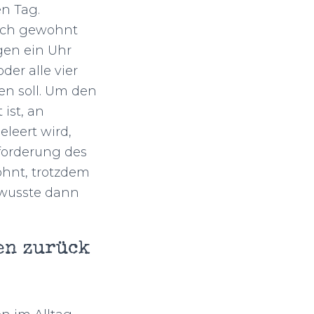
n Tag.
o ich gewohnt
gen ein Uhr
der alle vier
en soll. Um den
ist, an
leert wird,
sforderung des
öhnt, trotzdem
 wusste dann
en zurück