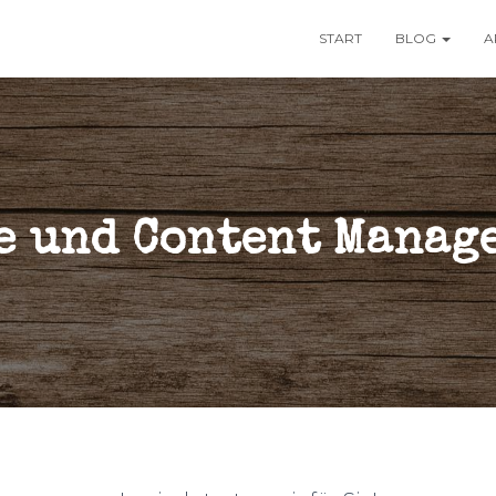
START
BLOG
A
e und Content Manag