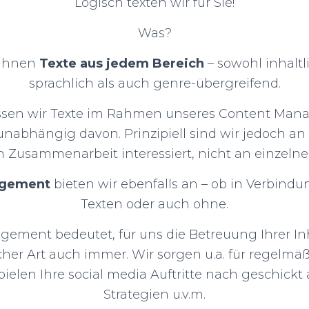
Logisch texten wir für Sie!
Was?
 Ihnen
Texte aus jedem Bereich
– sowohl inhaltl
sprachlich als auch genre-übergreifend.
assen wir Texte im Rahmen unseres Content Mana
nabhängig davon. Prinzipiell sind wir jedoch an
en Zusammenarbeit interessiert, nicht an einzelne
agement
bieten wir ebenfalls an – ob in Verbind
Texten oder auch ohne.
ement bedeutet, für uns die Betreuung Ihrer Inh
her Art auch immer. Wir sorgen u.a. für regelmäß
pielen Ihre social media Auftritte nach geschickt
Strategien u.v.m.