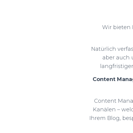
Wir bieten
Natürlich verf
aber auch u
langfristig
Content Man
Content Manag
Kanälen – welc
Ihrem Blog, bes