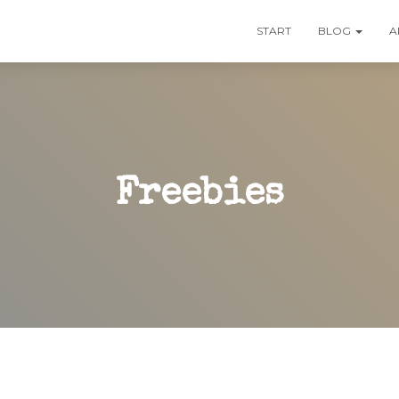
START
BLOG
A
Freebies