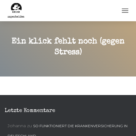
N
A
V
I
G
Ein klick fehlt noch (gegen
A
T
Stress)
I
O
N
U
M
S
C
H
A
L
Letzte Kommentare
T
E
N
Johanna
zu
SO FUNKTIONIERT DIE KRANKENVERSICHERUNG IN
DEUTSCHLAND